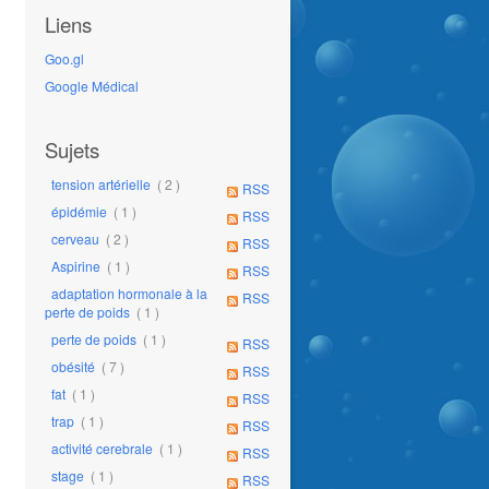
Liens
Goo.gl
Google Médical
Sujets
tension artérielle
( 2 )
RSS
épidémie
( 1 )
RSS
cerveau
( 2 )
RSS
Aspirine
( 1 )
RSS
adaptation hormonale à la
RSS
perte de poids
( 1 )
perte de poids
( 1 )
RSS
obésité
( 7 )
RSS
fat
( 1 )
RSS
trap
( 1 )
RSS
activité cerebrale
( 1 )
RSS
stage
( 1 )
RSS