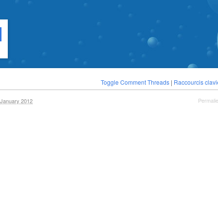
l
Toggle Comment Threads
|
Raccourcis clavi
Permali
January 2012