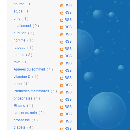
bourse
( 1 )
RSS
étude
( 1 )
RSS
offre
( 1 )
RSS
allaitement
( 2 )
RSS
audition
( 1 )
RSS
homme
( 1 )
RSS
la peau
( 1 )
RSS
mobile
( 2 )
RSS
reve
( 1 )
RSS
Apnées du sommeil
( 1 )
RSS
vitamine D
( 1 )
RSS
bébé
( 1 )
RSS
Prothèses mammaires
( 1 )
RSS
phosphates
( 1 )
RSS
Rhume
( 1 )
RSS
cancer du sein
( 2 )
RSS
grossesse
( 1 )
RSS
diabète
( 4 )
RSS