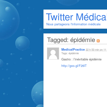
Twitter Médica
Nous partageons l'information médicale
Tagged: épidémie
MedicalPractice
22 h 53 min
on
11 
Tags: épidémie
Gastro : l’inévitable épidémie
http://goo.gl/F26lT